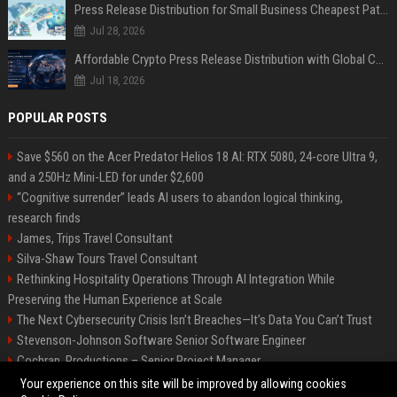
Press Release Distribution for Small Business Cheapest Path to Real Coverage
Jul 28, 2026
Affordable Crypto Press Release Distribution with Global Coverage
Jul 18, 2026
POPULAR POSTS
Save $560 on the Acer Predator Helios 18 AI: RTX 5080, 24-core Ultra 9,
and a 250Hz Mini-LED for under $2,600
“Cognitive surrender” leads AI users to abandon logical thinking,
research finds
James, Trips Travel Consultant
Silva-Shaw Tours Travel Consultant
Rethinking Hospitality Operations Through AI Integration While
Preserving the Human Experience at Scale
The Next Cybersecurity Crisis Isn’t Breaches—It’s Data You Can’t Trust
Stevenson-Johnson Software Senior Software Engineer
Cochran, Productions – Senior Project Manager
Green-Peterson Travel Senior Travel Consultant
Your experience on this site will be improved by allowing cookies