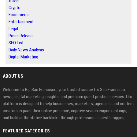
Travel
Crypto
Ecommerce
Entertainment
Legal
Press Release
SEO List
Daily News Analysis
Digital Marketing
ABOUT US
Welcome to Bip San Francisco, your trusted source for San Francisco
news, digital marketing insights, and premium guest posting services. Our
platform is designed to help businesses, marketers, agencies, and content
creators expand their online presence, improve search engine rankings,
and build authoritative backlinks through professional guest blogging.
FEATURED CATEGORIES