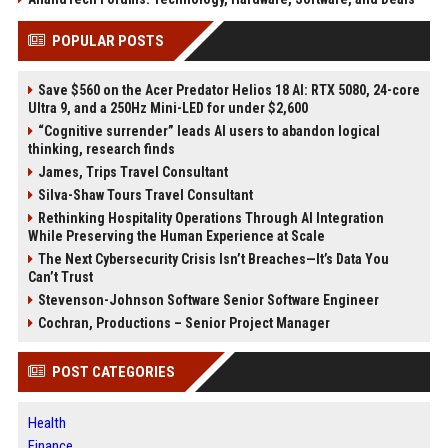
POPULAR POSTS
Save $560 on the Acer Predator Helios 18 AI: RTX 5080, 24-core
Ultra 9, and a 250Hz Mini-LED for under $2,600
“Cognitive surrender” leads AI users to abandon logical
thinking, research finds
James, Trips Travel Consultant
Silva-Shaw Tours Travel Consultant
Rethinking Hospitality Operations Through AI Integration
While Preserving the Human Experience at Scale
The Next Cybersecurity Crisis Isn’t Breaches—It’s Data You
Can’t Trust
Stevenson-Johnson Software Senior Software Engineer
Cochran, Productions – Senior Project Manager
POST CATEGORIES
Health
Finance