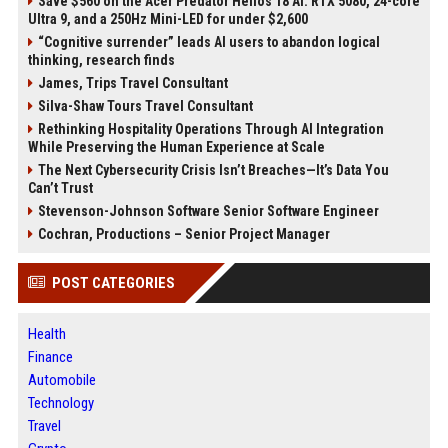
Save $560 on the Acer Predator Helios 18 AI: RTX 5080, 24-core
Ultra 9, and a 250Hz Mini-LED for under $2,600
“Cognitive surrender” leads AI users to abandon logical
thinking, research finds
James, Trips Travel Consultant
Silva-Shaw Tours Travel Consultant
Rethinking Hospitality Operations Through AI Integration
While Preserving the Human Experience at Scale
The Next Cybersecurity Crisis Isn’t Breaches—It’s Data You
Can’t Trust
Stevenson-Johnson Software Senior Software Engineer
Cochran, Productions – Senior Project Manager
POST CATEGORIES
Health
Finance
Automobile
Technology
Travel