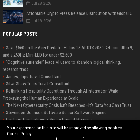
Jul 28, 2026
Affordable Crypto Press Release Distribution with Global Coverage
Jul 18, 2026
POPULAR POSTS
Save $560 on the Acer Predator Helios 18 AI: RTX 5080, 24-core Ultra 9,
and a 250Hz Mini-LED for under $2,600
“Cognitive surrender” leads AI users to abandon logical thinking,
research finds
James, Trips Travel Consultant
Silva-Shaw Tours Travel Consultant
Rethinking Hospitality Operations Through AI Integration While
Preserving the Human Experience at Scale
The Next Cybersecurity Crisis Isn’t Breaches—It’s Data You Can’t Trust
Stevenson-Johnson Software Senior Software Engineer
Cochran, Productions – Senior Project Manager
Green-Peterson Travel Senior Travel Consultant
Your experience on this site will be improved by allowing cookies
Cookie Policy