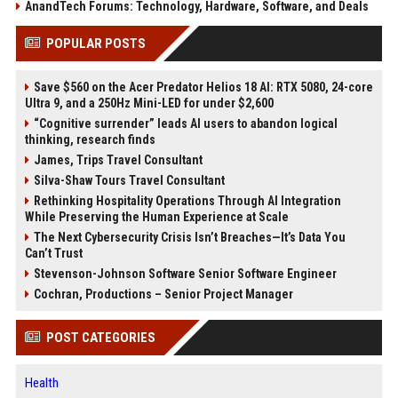
AnandTech Forums: Technology, Hardware, Software, and Deals
POPULAR POSTS
Save $560 on the Acer Predator Helios 18 AI: RTX 5080, 24-core
Ultra 9, and a 250Hz Mini-LED for under $2,600
“Cognitive surrender” leads AI users to abandon logical
thinking, research finds
James, Trips Travel Consultant
Silva-Shaw Tours Travel Consultant
Rethinking Hospitality Operations Through AI Integration
While Preserving the Human Experience at Scale
The Next Cybersecurity Crisis Isn’t Breaches—It’s Data You
Can’t Trust
Stevenson-Johnson Software Senior Software Engineer
Cochran, Productions – Senior Project Manager
POST CATEGORIES
Health