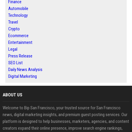
Finance
Automobile
Technology
Travel
Crypto
Ecommerce
Entertainment
Legal
Press Release
SEO List
Daily News Analysis
Digital Marketing
ABOUT US
Welcome to Bip San Francisco, your trusted source for San Francisco
news, digital marketing insights, and premium guest posting services. Our
platform is designed to help businesses, marketers, agencies, and content
creators expand their online presence, improve search engine rankings,