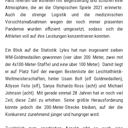
Fans feierten die Athleten mit Begeisterung und schufen eine
Atmosphäre, die an die Olympischen Spiele 2021 erinnerte.
Auch die strenge Logistik und die medizinischen
Vorsichtsmaßnahmen wegen der noch immer präsenten
Pandemie wurden effizient umgesetzt, sodass sich die
Athleten voll auf ihre Leistungen konzentrieren konnten.
Ein Blick auf die Statistik: Lyles hat nun insgesamt sieben
WM-Goldmedaillen gewonnen (vier über 200 Meter, zwei mit
der 4x100-Meter-Staffel und eine über 100 Meter). Damit liegt
er auf Platz fünf der ewigen Bestenliste der Leichtathletik-
Weltmeisterschaften, hinter Usain Bolt (elf Goldmedaillen),
Allyson Felix (elf), Sanya Richards-Ross (acht) und Michael
Johnson (acht). Mit gerade einmal 28 Jahren hat er noch viel
Zeit, diese Zahl zu erhöhen. Seine größte Herausforderung
könnte jedoch die 200-Meter-Strecke bleiben, auf der die
Konkurrenz zunehmend jünger und hungriger wird.