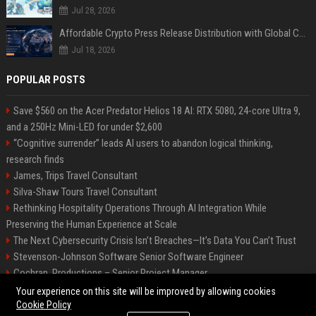
Jul 28, 2026
Affordable Crypto Press Release Distribution with Global Coverage
Jul 18, 2026
POPULAR POSTS
Save $560 on the Acer Predator Helios 18 AI: RTX 5080, 24-core Ultra 9,
and a 250Hz Mini-LED for under $2,600
“Cognitive surrender” leads AI users to abandon logical thinking,
research finds
James, Trips Travel Consultant
Silva-Shaw Tours Travel Consultant
Rethinking Hospitality Operations Through AI Integration While
Preserving the Human Experience at Scale
The Next Cybersecurity Crisis Isn’t Breaches—It’s Data You Can’t Trust
Stevenson-Johnson Software Senior Software Engineer
Cochran, Productions – Senior Project Manager
Green-Peterson Travel Senior Travel Consultant
Your experience on this site will be improved by allowing cookies
Cookie Policy