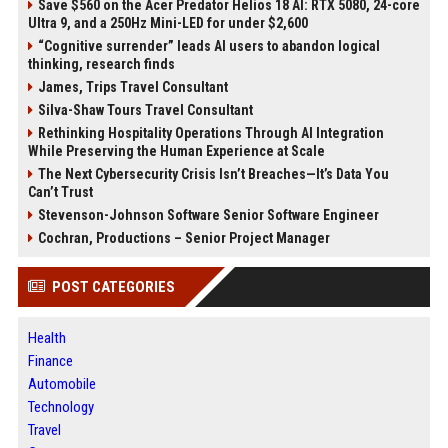
Save $560 on the Acer Predator Helios 18 AI: RTX 5080, 24-core
Ultra 9, and a 250Hz Mini-LED for under $2,600
“Cognitive surrender” leads AI users to abandon logical
thinking, research finds
James, Trips Travel Consultant
Silva-Shaw Tours Travel Consultant
Rethinking Hospitality Operations Through AI Integration
While Preserving the Human Experience at Scale
The Next Cybersecurity Crisis Isn’t Breaches—It’s Data You
Can’t Trust
Stevenson-Johnson Software Senior Software Engineer
Cochran, Productions – Senior Project Manager
POST CATEGORIES
Health
Finance
Automobile
Technology
Travel