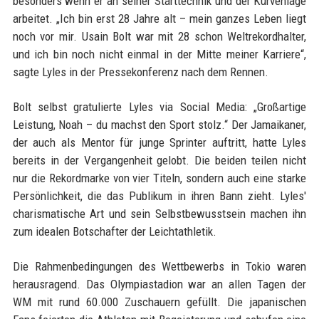
besonders wenn er an seiner Starttechnik und der Kurvenlage
arbeitet. „Ich bin erst 28 Jahre alt – mein ganzes Leben liegt
noch vor mir. Usain Bolt war mit 28 schon Weltrekordhalter,
und ich bin noch nicht einmal in der Mitte meiner Karriere“,
sagte Lyles in der Pressekonferenz nach dem Rennen.
Bolt selbst gratulierte Lyles via Social Media: „Großartige
Leistung, Noah – du machst den Sport stolz.“ Der Jamaikaner,
der auch als Mentor für junge Sprinter auftritt, hatte Lyles
bereits in der Vergangenheit gelobt. Die beiden teilen nicht
nur die Rekordmarke von vier Titeln, sondern auch eine starke
Persönlichkeit, die das Publikum in ihren Bann zieht. Lyles'
charismatische Art und sein Selbstbewusstsein machen ihn
zum idealen Botschafter der Leichtathletik.
Die Rahmenbedingungen des Wettbewerbs in Tokio waren
herausragend. Das Olympiastadion war an allen Tagen der
WM mit rund 60.000 Zuschauern gefüllt. Die japanischen