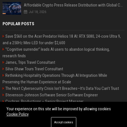
Affordable Crypto Press Release Distribution with Global Coverage
Jul 18, 2026
POPULAR POSTS
Save $560 on the Acer Predator Helios 18 AI: RTX 5080, 24-core Ultra 9,
and a 250Hz Mini-LED for under $2,600
“Cognitive surrender” leads AI users to abandon logical thinking,
research finds
James, Trips Travel Consultant
Silva-Shaw Tours Travel Consultant
Rethinking Hospitality Operations Through AI Integration While
Preserving the Human Experience at Scale
The Next Cybersecurity Crisis Isn’t Breaches—It’s Data You Can’t Trust
Stevenson-Johnson Software Senior Software Engineer
Cochran, Productions – Senior Project Manager
Green-Peterson Travel Senior Travel Consultant
Your experience on this site will be improved by allowing cookies
Cookie Policy
Accept cookies
©2026 Bip San Francisco. All right reserved.