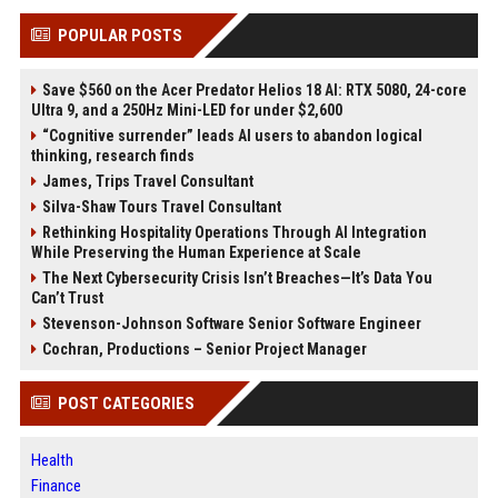
POPULAR POSTS
Save $560 on the Acer Predator Helios 18 AI: RTX 5080, 24-core
Ultra 9, and a 250Hz Mini-LED for under $2,600
“Cognitive surrender” leads AI users to abandon logical
thinking, research finds
James, Trips Travel Consultant
Silva-Shaw Tours Travel Consultant
Rethinking Hospitality Operations Through AI Integration
While Preserving the Human Experience at Scale
The Next Cybersecurity Crisis Isn’t Breaches—It’s Data You
Can’t Trust
Stevenson-Johnson Software Senior Software Engineer
Cochran, Productions – Senior Project Manager
POST CATEGORIES
Health
Finance