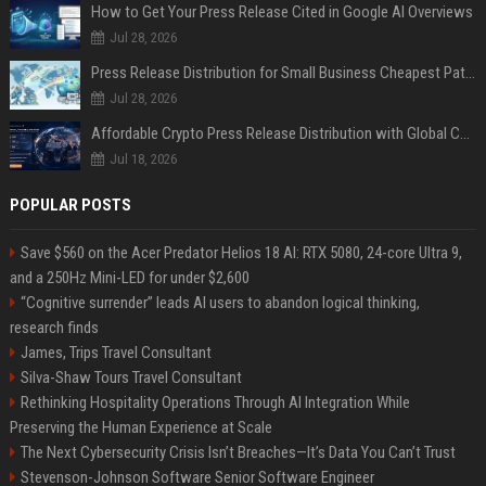
How to Get Your Press Release Cited in Google AI Overviews
Jul 28, 2026
Press Release Distribution for Small Business Cheapest Path to Real Coverage
Jul 28, 2026
Affordable Crypto Press Release Distribution with Global Coverage
Jul 18, 2026
POPULAR POSTS
Save $560 on the Acer Predator Helios 18 AI: RTX 5080, 24-core Ultra 9,
and a 250Hz Mini-LED for under $2,600
“Cognitive surrender” leads AI users to abandon logical thinking,
research finds
James, Trips Travel Consultant
Silva-Shaw Tours Travel Consultant
Rethinking Hospitality Operations Through AI Integration While
Preserving the Human Experience at Scale
The Next Cybersecurity Crisis Isn’t Breaches—It’s Data You Can’t Trust
Stevenson-Johnson Software Senior Software Engineer