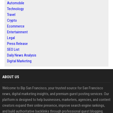
Automobile
Technology
Travel
Crypto
Ecommerce
Entertainment
Legal
Press Release
SEO List
Daily News Analysis
Digital Marketing
ABOUT US
Welcome to Bip San Francisco, your trusted source for San Francisco
news, digital marketing insights, and premium guest posting services. Our
platform is designed to help businesses, marketers, agencies, and content
creators expand their online presence, improve search engine rankings,
and build authoritative backlinks through professional guest blogging.