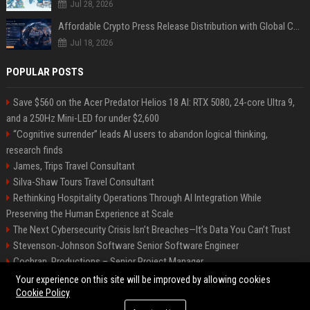
Jul 28, 2026
Affordable Crypto Press Release Distribution with Global Coverage
Jul 18, 2026
POPULAR POSTS
Save $560 on the Acer Predator Helios 18 AI: RTX 5080, 24-core Ultra 9,
and a 250Hz Mini-LED for under $2,600
“Cognitive surrender” leads AI users to abandon logical thinking,
research finds
James, Trips Travel Consultant
Silva-Shaw Tours Travel Consultant
Rethinking Hospitality Operations Through AI Integration While
Preserving the Human Experience at Scale
The Next Cybersecurity Crisis Isn’t Breaches—It’s Data You Can’t Trust
Stevenson-Johnson Software Senior Software Engineer
Cochran, Productions – Senior Project Manager
Green-Peterson Travel Senior Travel Consultant
Your experience on this site will be improved by allowing cookies
Cookie Policy