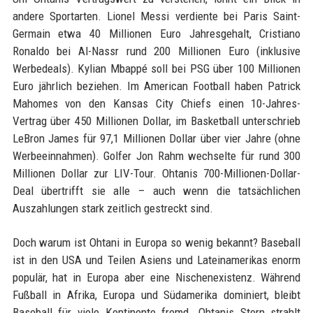
andere Sportarten. Lionel Messi verdiente bei Paris Saint-
Germain etwa 40 Millionen Euro Jahresgehalt, Cristiano
Ronaldo bei Al-Nassr rund 200 Millionen Euro (inklusive
Werbedeals). Kylian Mbappé soll bei PSG über 100 Millionen
Euro jährlich beziehen. Im American Football haben Patrick
Mahomes von den Kansas City Chiefs einen 10-Jahres-
Vertrag über 450 Millionen Dollar, im Basketball unterschrieb
LeBron James für 97,1 Millionen Dollar über vier Jahre (ohne
Werbeeinnahmen). Golfer Jon Rahm wechselte für rund 300
Millionen Dollar zur LIV-Tour. Ohtanis 700-Millionen-Dollar-
Deal übertrifft sie alle – auch wenn die tatsächlichen
Auszahlungen stark zeitlich gestreckt sind.
Doch warum ist Ohtani in Europa so wenig bekannt? Baseball
ist in den USA und Teilen Asiens und Lateinamerikas enorm
populär, hat in Europa aber eine Nischenexistenz. Während
Fußball in Afrika, Europa und Südamerika dominiert, bleibt
Baseball für viele Kontinente fremd. Ohtanis Stern strahlt