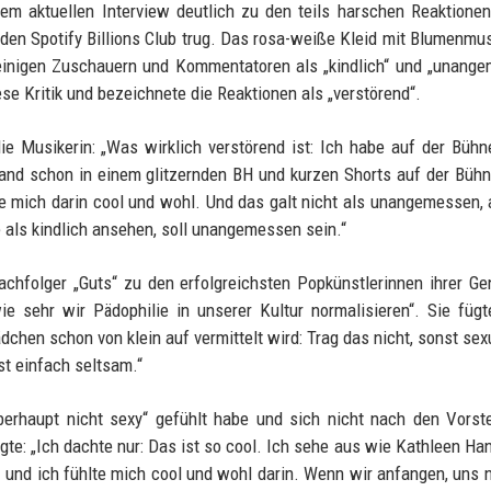
inem aktuellen Interview deutlich zu den teils harschen Reaktionen
r den Spotify Billions Club trug. Das rosa-weiße Kleid mit Blumenmus
n einigen Zuschauern und Kommentatoren als „kindlich“ und „unang
ese Kritik und bezeichnete die Reaktionen als „verstörend“.
e Musikerin: „Was wirklich verstörend ist: Ich habe auf der Büh
 stand schon in einem glitzernden BH und kurzen Shorts auf der Büh
te mich darin cool und wohl. Und das galt nicht als unangemessen, 
 als kindlich ansehen, soll unangemessen sein.“
chfolger „Guts“ zu den erfolgreichsten Popkünstlerinnen ihrer Ge
wie sehr wir Pädophilie in unserer Kultur normalisieren“. Sie fügt
hen schon von klein auf vermittelt wird: Trag das nicht, sonst sexu
st einfach seltsam.“
berhaupt nicht sexy“ gefühlt habe und sich nicht nach den Vorst
gte: „Ich dachte nur: Das ist so cool. Ich sehe aus wie Kathleen Ha
 und ich fühlte mich cool und wohl darin. Wenn wir anfangen, uns 