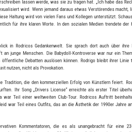
orschreiben lassen werde, was sie zu tragen hat. „Ich habe das Rec
exualisiert wird. Wenn jemand daraus etwas Verstörendes macht, l
Diese Haltung wird von vielen Fans und Kollegen unterstützt. Schaus
ntlich für ihre klaren Worte. In den sozialen Medien trendete der
blick in Rodricos Gedankenwelt. Sie sprach dort auch über ihre 
ft an junge Menschen. Die Babydoll-Kontroverse war nur ein The
 öffentliche Debatten auslösen können. Rodrigo bleibt ihrer Linie t
eit nutzen, nicht als Provokation.
e Tradition, die den kommerziellen Erfolg von Künstlern feiert. Rod
urften. Ihr Song „Drivers License“ erreichte als erster Titel überh
 war Teil einer weltweiten Club-Tour. Rodricos Auftritt beinhalt
d war Teil eines Outfits, das an die Ästhetik der 1990er Jahre a
rvativen Kommentatoren, die es als unangebracht für eine 23-