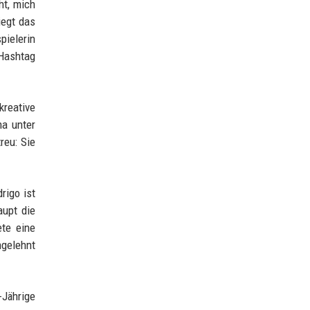
ht, mich
iegt das
pielerin
 Hashtag
kreative
ma unter
reu: Sie
rigo ist
aupt die
ete eine
ngelehnt
Jährige