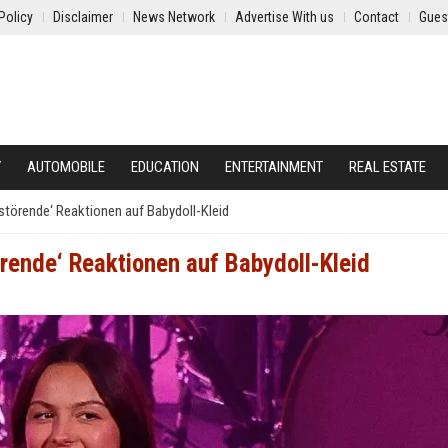
Policy
Disclaimer
News Network
Advertise With us
Contact
Gues
Y
AUTOMOBILE
EDUCATION
ENTERTAINMENT
REAL ESTATE
erstörende‘ Reaktionen auf Babydoll-Kleid
törende‘ Reaktionen auf Babydoll-Kleid