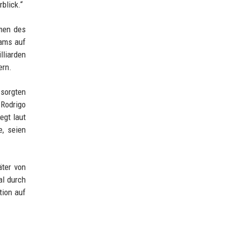
blick.“
hmen des
eams auf
lliarden
ern.
 sorgten
 Rodrigo
egt laut
e, seien
äter von
al durch
tion auf