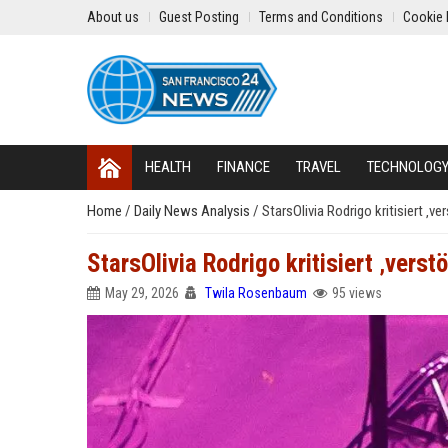
About us
Guest Posting
Terms and Conditions
Cookie 
HEALTH
FINANCE
TRAVEL
TECHNOLOG
Home
/
Daily News Analysis
/
StarsOlivia Rodrigo kritisiert ‚v
StarsOlivia Rodrigo kritisiert ‚vers
May 29, 2026
Twila Rosenbaum
95 views