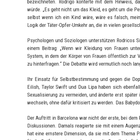
bezeichneten. Rodrigo konterte mit dem Hinweis, d
würde. „Es geht nicht um das Kleid, es geht um die Per
selbst wenn ich ein Kind wäre, wäre es falsch, meine
Logik der Täter-Opfer-Umkehr an, die in vielen gesellsc
Psychologen und Soziologen unterstützen Rodricos Sic
einem Beitrag: „Wenn wir Kleidung von Frauen unter
System, in dem der Körper von Frauen öffentlich zur V
zu hinterfragen.“ Die Debatte wird vermutlich noch la
Ihr Einsatz für Selbstbestimmung und gegen die Dopp
Eilish, Taylor Swift und Dua Lipa haben sich ebenfal
Sexualisierung zu vermeiden, und änderte erst später i
wechseln, ohne dafür kritisiert zu werden. Das Babydoll
Der Auftritt in Barcelona war nicht der erste, bei dem
Diskussionen. Damals reagierte sie mit einem Augenz
hat eine ernstere Dimension, da sie mit dem Thema Pä