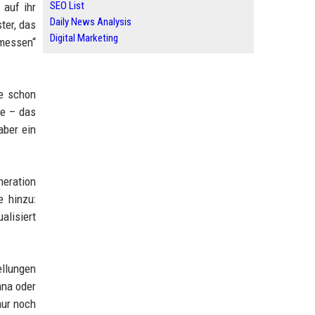
SEO List
 auf ihr
Daily News Analysis
ter, das
Digital Marketing
emessen“
ne schon
ne – das
aber ein
neration
e hinzu:
alisiert
ellungen
nna oder
nur noch