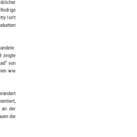
blicher
 Rodrigo
ty Isn’t
Debatten
landete.
3 zeigte
ead“ von
emen wie
erändert
entiert,
 an der
auen die