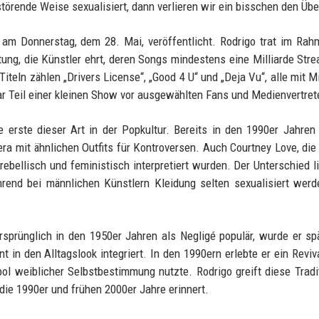
törende Weise sexualisiert, dann verlieren wir ein bisschen den Über
 am Donnerstag, dem 28. Mai, veröffentlicht. Rodrigo trat im Ra
ltung, die Künstler ehrt, deren Songs mindestens eine Milliarde Str
Titeln zählen „Drivers License“, „Good 4 U“ und „Deja Vu“, alle mit Mi
ar Teil einer kleinen Show vor ausgewählten Fans und Medienvertret
 erste dieser Art in der Popkultur. Bereits in den 1990er Jahren
era mit ähnlichen Outfits für Kontroversen. Auch Courtney Love, die
s rebellisch und feministisch interpretiert wurden. Der Unterschied li
rend bei männlichen Künstlern Kleidung selten sexualisiert werd
Ursprünglich in den 1950er Jahren als Negligé populär, wurde er sp
in den Alltagslook integriert. In den 1990ern erlebte er ein Reviv
bol weiblicher Selbstbestimmung nutzte. Rodrigo greift diese Tradi
n die 1990er und frühen 2000er Jahre erinnert.