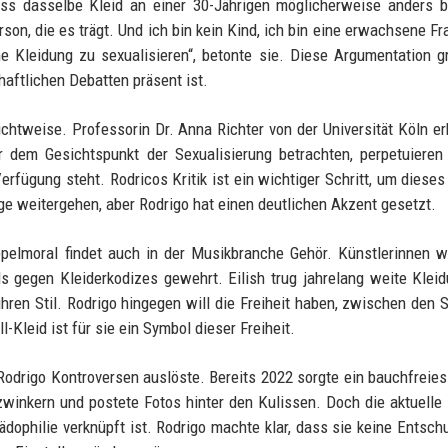
ass dasselbe Kleid an einer 30-Jährigen möglicherweise anders 
son, die es trägt. Und ich bin kein Kind, ich bin eine erwachsene Fr
 Kleidung zu sexualisieren“, betonte sie. Diese Argumentation gr
haftlichen Debatten präsent ist.
htweise. Professorin Dr. Anna Richter von der Universität Köln erk
 dem Gesichtspunkt der Sexualisierung betrachten, perpetuieren
erfügung steht. Rodricos Kritik ist ein wichtiger Schritt, um diese
nge weitergehen, aber Rodrigo hat einen deutlichen Akzent gesetzt.
elmoral findet auch in der Musikbranche Gehör. Künstlerinnen wi
ls gegen Kleiderkodizes gewehrt. Eilish trug jahrelang weite Klei
hren Stil. Rodrigo hingegen will die Freiheit haben, zwischen den S
-Kleid ist für sie ein Symbol dieser Freiheit.
 Rodrigo Kontroversen auslöste. Bereits 2022 sorgte ein bauchfreies
winkern und postete Fotos hinter den Kulissen. Doch die aktuelle
dophilie verknüpft ist. Rodrigo machte klar, dass sie keine Entsch