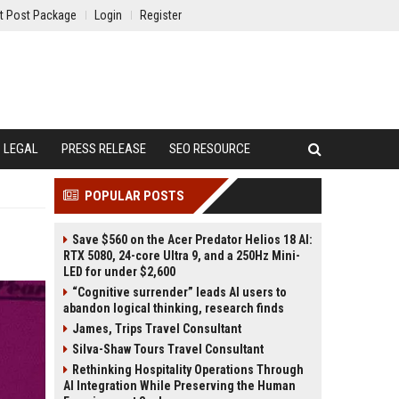
t Post Package
Login
Register
LEGAL
PRESS RELEASE
SEO RESOURCE
POPULAR POSTS
Save $560 on the Acer Predator Helios 18 AI:
RTX 5080, 24-core Ultra 9, and a 250Hz Mini-
LED for under $2,600
“Cognitive surrender” leads AI users to
abandon logical thinking, research finds
James, Trips Travel Consultant
Silva-Shaw Tours Travel Consultant
Rethinking Hospitality Operations Through
AI Integration While Preserving the Human