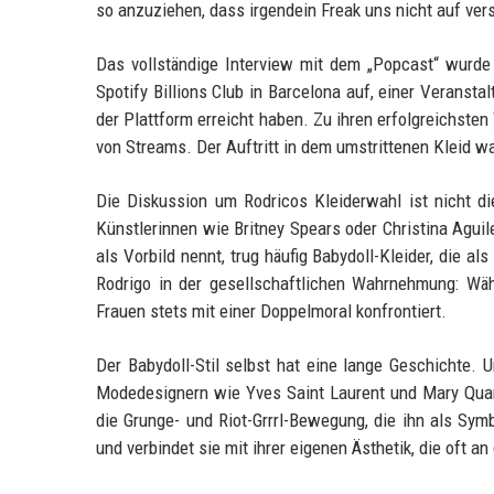
so anzuziehen, dass irgendein Freak uns nicht auf vers
Das vollständige Interview mit dem „Popcast“ wurde
Spotify Billions Club in Barcelona auf, einer Veransta
der Plattform erreicht haben. Zu ihren erfolgreichsten 
von Streams. Der Auftritt in dem umstrittenen Kleid w
Die Diskussion um Rodricos Kleiderwahl ist nicht die
Künstlerinnen wie Britney Spears oder Christina Aguil
als Vorbild nennt, trug häufig Babydoll-Kleider, die al
Rodrigo in der gesellschaftlichen Wahrnehmung: Wäh
Frauen stets mit einer Doppelmoral konfrontiert.
Der Babydoll-Stil selbst hat eine lange Geschichte. 
Modedesignern wie Yves Saint Laurent und Mary Quant 
die Grunge- und Riot-Grrrl-Bewegung, die ihn als Sym
und verbindet sie mit ihrer eigenen Ästhetik, die oft a