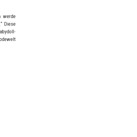
h werde
.“ Diese
abydoll-
odewelt