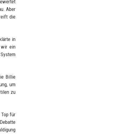
bewertet
au. Aber
eift die
lärte in
 wir ein
s System
e Billie
dung, um
tilen zu
 Top für
 Debatte
uldigung