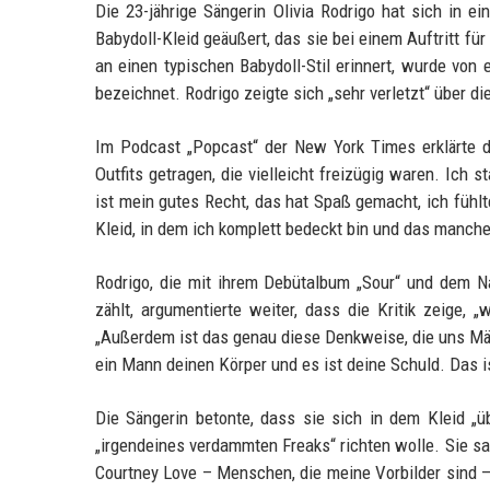
Die 23-jährige Sängerin Olivia Rodrigo hat sich in e
Babydoll-Kleid geäußert, das sie bei einem Auftritt fü
an einen typischen Babydoll-Stil erinnert, wurde vo
bezeichnet. Rodrigo zeigte sich „sehr verletzt“ über di
Im Podcast „Popcast“ der New York Times erklärte di
Outfits getragen, die vielleicht freizügig waren. Ich
ist mein gutes Recht, das hat Spaß gemacht, ich fühl
Kleid, in dem ich komplett bedeckt bin und das manche
Rodrigo, die mit ihrem Debütalbum „Sour“ und dem Na
zählt, argumentierte weiter, dass die Kritik zeige, „
„Außerdem ist das genau diese Denkweise, die uns Mädc
ein Mann deinen Körper und es ist deine Schuld. Das i
Die Sängerin betonte, dass sie sich in dem Kleid „ü
„irgendeines verdammten Freaks“ richten wolle. Sie sa
Courtney Love – Menschen, die meine Vorbilder sind –