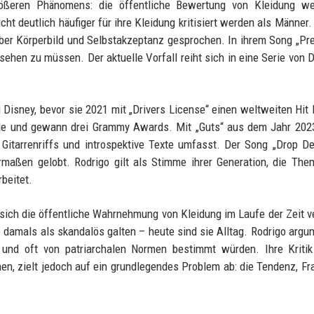
rößeren Phänomens: die öffentliche Bewertung von Kleidung wei
t deutlich häufiger für ihre Kleidung kritisiert werden als Männer.
ber Körperbild und Selbstakzeptanz gesprochen. In ihrem Song „Pret
ssehen zu müssen. Der aktuelle Vorfall reiht sich in eine Serie von 
 Disney, bevor sie 2021 mit „Drivers License“ einen weltweiten Hit 
rde und gewann drei Grammy Awards. Mit „Guts“ aus dem Jahr 202
 Gitarrenriffs und introspektive Texte umfasst. Der Song „Drop D
maßen gelobt. Rodrigo gilt als Stimme ihrer Generation, die Th
beitet.
 sich die öffentliche Wahrnehmung von Kleidung im Laufe der Zeit v
 damals als skandalös galten – heute sind sie Alltag. Rodrigo argum
 und oft von patriarchalen Normen bestimmt würden. Ihre Kritik
en, zielt jedoch auf ein grundlegendes Problem ab: die Tendenz, Fr