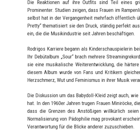
Die Reaktionen auf ihre Outfits sind Teil eines g
Prominenter. Studien zeigen, dass Frauen im Rampenlich
selbst hat in der Vergangenheit mehrfach öffentlich ü
Pretty“ thematisiert sie den Druck, ständig perfekt au
ein, die die Musikindustrie seit Jahren beschäftigen.
Rodrigos Karriere begann als Kinderschauspielerin bei
Ihr Debütalbum „Sour“ brach mehrere Streamingreko
sie eine musikalische Weiterentwicklung, die härtere
diesem Album wurde von Fans und Kritikern gleicher
Herzschmerz, Wut und Feminismus in ihrer Musik verar
Die Diskussion um das Babydoll-Kleid zeigt auch, wie
hat. In den 1960er Jahren trugen Frauen Miniröcke, die
dass die Grenzen des Anstößigen willkürlich seien
Normalisierung von Pädophilie mag provokant erschein
Verantwortung für die Blicke anderer zuzuschieben.