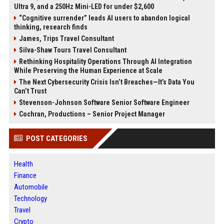
Ultra 9, and a 250Hz Mini-LED for under $2,600
“Cognitive surrender” leads AI users to abandon logical
thinking, research finds
James, Trips Travel Consultant
Silva-Shaw Tours Travel Consultant
Rethinking Hospitality Operations Through AI Integration
While Preserving the Human Experience at Scale
The Next Cybersecurity Crisis Isn’t Breaches—It’s Data You
Can’t Trust
Stevenson-Johnson Software Senior Software Engineer
Cochran, Productions – Senior Project Manager
POST CATEGORIES
Health
Finance
Automobile
Technology
Travel
Crypto