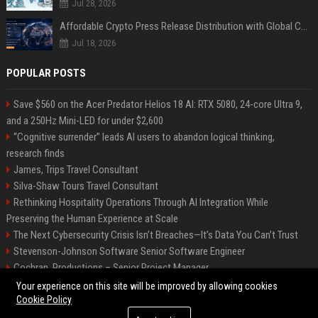
Jul 28, 2026
Affordable Crypto Press Release Distribution with Global Coverage
Jul 18, 2026
POPULAR POSTS
Save $560 on the Acer Predator Helios 18 AI: RTX 5080, 24-core Ultra 9,
and a 250Hz Mini-LED for under $2,600
“Cognitive surrender” leads AI users to abandon logical thinking,
research finds
James, Trips Travel Consultant
Silva-Shaw Tours Travel Consultant
Rethinking Hospitality Operations Through AI Integration While
Preserving the Human Experience at Scale
The Next Cybersecurity Crisis Isn’t Breaches—It’s Data You Can’t Trust
Stevenson-Johnson Software Senior Software Engineer
Cochran, Productions – Senior Project Manager
Green-Peterson Travel Senior Travel Consultant
Your experience on this site will be improved by allowing cookies
Cookie Policy