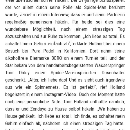
viele überraschen dürfte: Häkeln. Der 29-jährige Schauspieler,
der vor allem durch seine Rolle als Spider-Man berühmt
wurde, verriet in einem Interview, dass er und seine Partnerin
regelmäßig gemeinsam häkeln. Für beide sei dies eine
wunderbare Möglichkeit, nach einem stressigen Tag
abzuschalten und zur Ruhe zu kommen. „Ich liebe es total. Es
schaltet mein Gehirn einfach ab“, erklärte Holland bei einem
Besuch bei Pura Padel in Kalifornien. Dort nahm seine
alkoholfreie Biermarke BERO an einem Turnier teil, und der
Star bekam von dem handarbeitsbegeisterten Wasserspringer
Tom Daley einen Spider-Man-inspirierten Dosenhalter
geschenkt. „Alter, ich liebe das! Und es sieht auch irgendwie
aus wie ein Spinnennetz. Es ist perfekt!“, rief Holland
begeistert in einem Instagram-Video. Doch der Moment hatte
noch eine persönliche Note: Tom Holland enthüllte nämlich,
dass er und Zendaya zu Hause selbst häkeln. „Wir haben zu
Hause gehäkelt. Ich liebe es total. Ich finde, es schaltet mein
Gehirn einfach ab, nachdem ich einen stressigen Tag hatte.