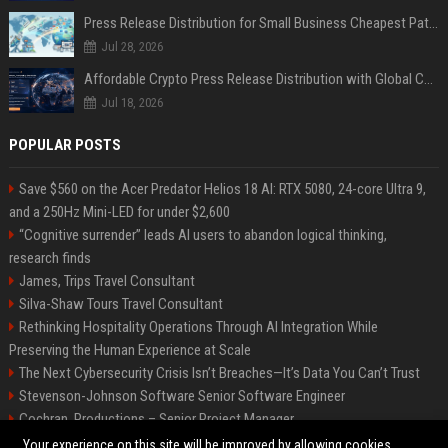
Press Release Distribution for Small Business Cheapest Path to Real Coverage
Jul 28, 2026
Affordable Crypto Press Release Distribution with Global Coverage
Jul 18, 2026
POPULAR POSTS
Save $560 on the Acer Predator Helios 18 AI: RTX 5080, 24-core Ultra 9,
and a 250Hz Mini-LED for under $2,600
“Cognitive surrender” leads AI users to abandon logical thinking,
research finds
James, Trips Travel Consultant
Silva-Shaw Tours Travel Consultant
Rethinking Hospitality Operations Through AI Integration While
Preserving the Human Experience at Scale
The Next Cybersecurity Crisis Isn’t Breaches—It’s Data You Can’t Trust
Stevenson-Johnson Software Senior Software Engineer
Cochran, Productions – Senior Project Manager
Green-Peterson Travel Senior Travel Consultant
Your experience on this site will be improved by allowing cookies