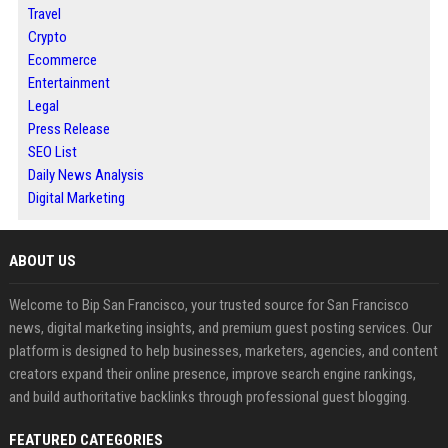
Travel
Crypto
Ecommerce
Entertainment
Legal
Press Release
SEO List
Daily News Analysis
Digital Marketing
ABOUT US
Welcome to Bip San Francisco, your trusted source for San Francisco
news, digital marketing insights, and premium guest posting services. Our
platform is designed to help businesses, marketers, agencies, and content
creators expand their online presence, improve search engine rankings,
and build authoritative backlinks through professional guest blogging.
FEATURED CATEGORIES