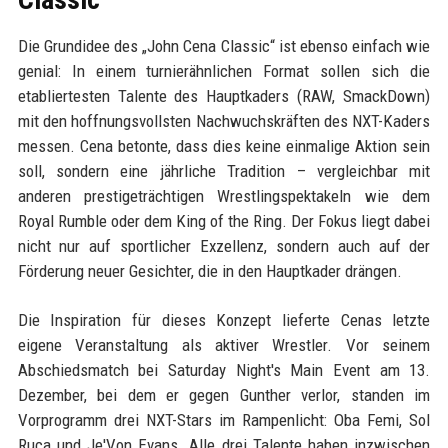
Die Grundidee des „John Cena Classic“ ist ebenso einfach wie
genial: In einem turnierähnlichen Format sollen sich die
etabliertesten Talente des Hauptkaders (RAW, SmackDown)
mit den hoffnungsvollsten Nachwuchskräften des NXT-Kaders
messen. Cena betonte, dass dies keine einmalige Aktion sein
soll, sondern eine jährliche Tradition – vergleichbar mit
anderen prestigeträchtigen Wrestlingspektakeln wie dem
Royal Rumble oder dem King of the Ring. Der Fokus liegt dabei
nicht nur auf sportlicher Exzellenz, sondern auch auf der
Förderung neuer Gesichter, die in den Hauptkader drängen.
Die Inspiration für dieses Konzept lieferte Cenas letzte
eigene Veranstaltung als aktiver Wrestler. Vor seinem
Abschiedsmatch bei Saturday Night's Main Event am 13.
Dezember, bei dem er gegen Gunther verlor, standen im
Vorprogramm drei NXT-Stars im Rampenlicht: Oba Femi, Sol
Ruca und Je'Von Evans. Alle drei Talente haben inzwischen