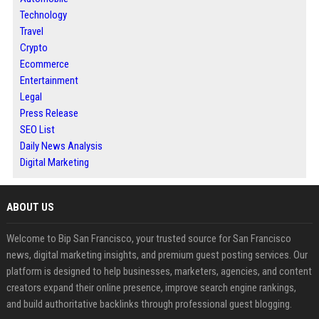
Technology
Travel
Crypto
Ecommerce
Entertainment
Legal
Press Release
SEO List
Daily News Analysis
Digital Marketing
ABOUT US
Welcome to Bip San Francisco, your trusted source for San Francisco
news, digital marketing insights, and premium guest posting services. Our
platform is designed to help businesses, marketers, agencies, and content
creators expand their online presence, improve search engine rankings,
and build authoritative backlinks through professional guest blogging.