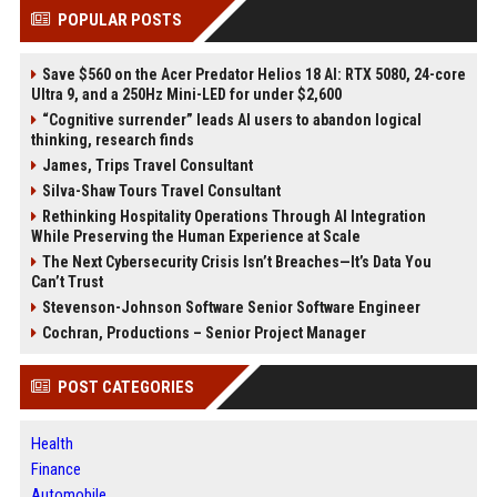
POPULAR POSTS
Save $560 on the Acer Predator Helios 18 AI: RTX 5080, 24-core
Ultra 9, and a 250Hz Mini-LED for under $2,600
“Cognitive surrender” leads AI users to abandon logical
thinking, research finds
James, Trips Travel Consultant
Silva-Shaw Tours Travel Consultant
Rethinking Hospitality Operations Through AI Integration
While Preserving the Human Experience at Scale
The Next Cybersecurity Crisis Isn’t Breaches—It’s Data You
Can’t Trust
Stevenson-Johnson Software Senior Software Engineer
Cochran, Productions – Senior Project Manager
POST CATEGORIES
Health
Finance
Automobile