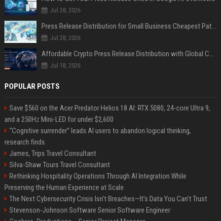
Jul 28, 2026
Press Release Distribution for Small Business Cheapest Path to Real Coverage
Jul 28, 2026
Affordable Crypto Press Release Distribution with Global Coverage
Jul 18, 2026
POPULAR POSTS
Save $560 on the Acer Predator Helios 18 AI: RTX 5080, 24-core Ultra 9,
and a 250Hz Mini-LED for under $2,600
“Cognitive surrender” leads AI users to abandon logical thinking,
research finds
James, Trips Travel Consultant
Silva-Shaw Tours Travel Consultant
Rethinking Hospitality Operations Through AI Integration While
Preserving the Human Experience at Scale
The Next Cybersecurity Crisis Isn’t Breaches—It’s Data You Can’t Trust
Stevenson-Johnson Software Senior Software Engineer