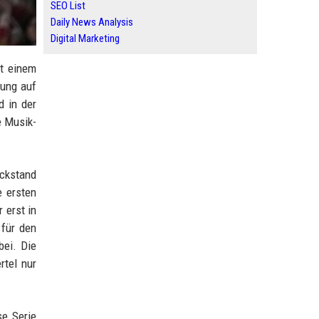
SEO List
Daily News Analysis
Digital Marketing
it einem
rung auf
d in der
e Musik-
ückstand
e ersten
 erst in
 für den
bei. Die
rtel nur
se Serie