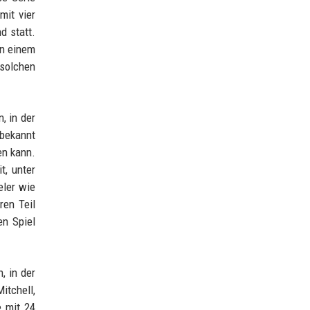
mit vier
d statt.
in einem
solchen
, in der
 bekannt
en kann.
t, unter
eler wie
ren Teil
en Spiel
, in der
itchell,
e mit 24