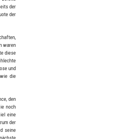
eits der
uote der
chaften,
en waren
te diese
chlechte
Rose und
 wie die
nce, den
sie noch
iel eine
trum der
rd seine
 nächste