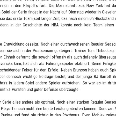
h nun in den Playoffs fort. Die Mannschaft aus New York hat da
Spiel der Serie findet in der Nacht auf Dienstag wieder in Clevelan
sie das erste Team seit langer Zeit, das nach einem 0:3-Rückstand 
– denn in der Geschichte der NBA konnte noch kein Team einen 
de Entwicklung gezeigt. Nach einer durchwachsenen Regular Season
ben sie sich in der Postseason gesteigert. Trainer Tom Thibodeau,
er Einheit geformt, die sowohl offensiv als auch defensiv überzeug
ericks kam, hat sich als Führungsspieler etabliert. Seine Fähigkei
tscheidender Faktor für den Erfolg. Neben Brunson haben auch Spi
er dennoch wichtige Beiträge leistet, und der junge RJ Barrett ih
dass in jedem Spiel andere Spieler aufstehen. So war es im dritt
 mit 21 Punkten und guter Defense überzeugte.
r Serie alles andere als optimal. Nach einer starken Regular Season
 Playoffs noch nicht ihre beste Leistung abrufen können. Donovan M
 Punkte und fand nie richtig in den Rhythmus. Evan Mobley zeigt