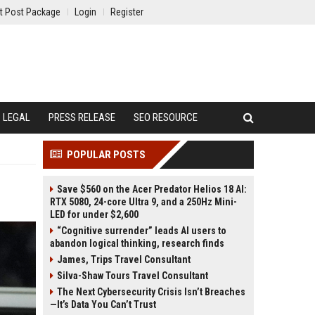
t Post Package
Login
Register
LEGAL
PRESS RELEASE
SEO RESOURCE
POPULAR POSTS
Save $560 on the Acer Predator Helios 18 AI:
RTX 5080, 24-core Ultra 9, and a 250Hz Mini-
LED for under $2,600
“Cognitive surrender” leads AI users to
abandon logical thinking, research finds
James, Trips Travel Consultant
Silva-Shaw Tours Travel Consultant
The Next Cybersecurity Crisis Isn’t Breaches
—It’s Data You Can’t Trust