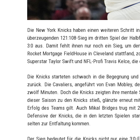
Die New York Knicks haben einen weiteren Schritt in
überzeugenden 121:108-Sieg im dritten Spiel der Halbf
3:0 aus. Damit fehlt ihnen nur noch ein Sieg, um de
Rocket Mortgage FieldHouse in Cleveland stattfand, z
Superstar Taylor Swift und NFL-Profi Travis Kelce, die 
Die Knicks starteten schwach in die Begegnung und 
zurück. Die Cavaliers, angeführt von Evan Mobley, de
zwölf Minuten. Doch die Knicks zeigten ihre mentale S
dieser Saison zu den Knicks stieß, glänzte erneut mi
Erfolg des Teams gilt. Auch Mikal Bridges trug mit
Defensive der Knicks, die in den letzten Spielen star
selten zur Entfaltung kommen.
Der Sieg bedeutet für die Knicks nicht nur eine 3:0-