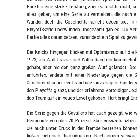
Punkten eine starke Leistung, aber es reichte nicht,
alles geben, um eine Serie zu vermeiden, die nach 
Wunder, doch die Geschichte spricht gegen sie. In
Playoff-Serie überwunden. Insgesamt gab es 146 Vers
Partie alles daran setzen, zumindest ein Spiel zu gew
Die Knicks hingegen blicken mit Optimismus auf die 
1973, als Walt Frazier und Willis Reed die Mannscha
gehabt, aber nie den ganz großen Wurf gelandet. Der 
anführten, endete mit einer Niederlage gegen die 
Geschichtsbücher der Franchise einzutragen. Spieler w
den Playoffs glänzt, und der erfahrene Verteidiger Jos
das Team auf ein neues Level gehoben. Hart bringt En
Die Serie gegen die Cavaliers hat auch gezeigt, wie 
Heimquote von über 70 Prozent, aber auswärts haben s
sie auch unter Druck in der Fremde bestehen können
ließen sich nicht beeindrucken. Nach einem schwac