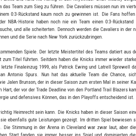
 um das Team zum Sieg zu führen. Die Cavaliers müssen nun im viert
einem 0:3-Rückstand kaum noch zu gewinnen ist. Die Fans hoffen
 der NBA-Historie haben noch nie ein Team einen 0:3-Rückstand 
uche, und alle scheiterten. Dennoch werden die Cavaliers in der 
innen und die Serie nach New York zurückzubringen.
kommenden Spiele. Der letzte Meistertitel des Teams datiert aus 
ft zum Titel führten. Seitdem haben die Knicks immer wieder star
letzte Finaleinzug 1999, als Patrick Ewing und Latrell Sprewell 
San Antonio Spurs. Nun hat das aktuelle Team die Chance, sich
ie Jalen Brunson, der in dieser Saison zum ersten Mal in seiner Kar
h Hart, der vor der Trade Deadline von den Portland Trail Blazers ka
ergie und defensives Können, das in den Playoffs entscheidend ist.
wichtig Heimrecht sein kann. Die Knicks haben in dieser Saison ein
ie ebenfalls gute Leistungen gezeigt. Im dritten Spiel bewiesen s
. Die Stimmung in der Arena in Cleveland war zwar laut, aber di
hen Start fanden sie immer besser ins Spiel und dominierten di