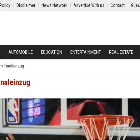
Policy
Disclaimer
News Network
Advertise With us
Contact
Gues
Y
AUTOMOBILE
EDUCATION
ENTERTAINMENT
REAL ESTATE
m Finaleinzug
inaleinzug