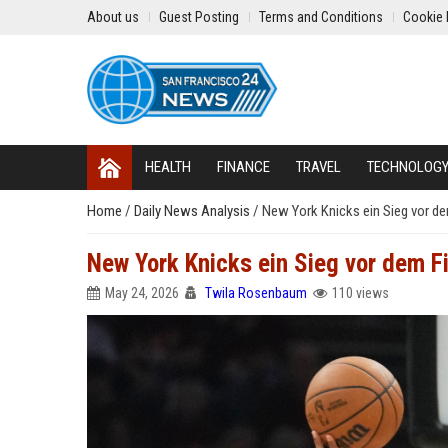
About us
Guest Posting
Terms and Conditions
Cookie 
HEALTH
FINANCE
TRAVEL
TECHNOLOG
Home
/
Daily News Analysis
/
New York Knicks ein Sieg vor de
New York Knicks ein Sieg vor dem F
May 24, 2026
Twila Rosenbaum
110 views