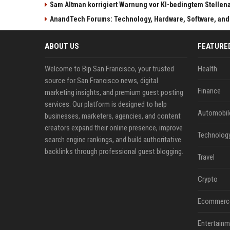
Sam Altman korrigiert Warnung vor KI-bedingtem Stellen
AnandTech Forums: Technology, Hardware, Software, and
ABOUT US
FEATURE
Welcome to Bip San Francisco, your trusted
Health
source for San Francisco news, digital
Finance
marketing insights, and premium guest posting
services. Our platform is designed to help
Automobil
businesses, marketers, agencies, and content
creators expand their online presence, improve
Technolog
search engine rankings, and build authoritative
backlinks through professional guest blogging.
Travel
Crypto
Ecommerc
Entertainm