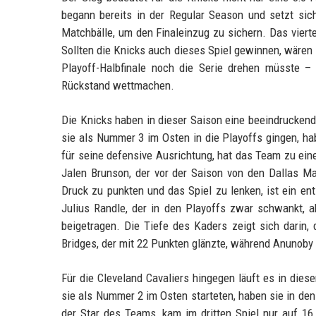
begann bereits in der Regular Season und setzt sic
Matchbälle, um den Finaleinzug zu sichern. Das vierte 
Sollten die Knicks auch dieses Spiel gewinnen, wären 
Playoff-Halbfinale noch die Serie drehen müsste 
Rückstand wettmachen.
Die Knicks haben in dieser Saison eine beeindrucken
sie als Nummer 3 im Osten in die Playoffs gingen, ha
für seine defensive Ausrichtung, hat das Team zu ein
Jalen Brunson, der vor der Saison von den Dallas Mav
Druck zu punkten und das Spiel zu lenken, ist ein en
Julius Randle, der in den Playoffs zwar schwankt, ab
beigetragen. Die Tiefe des Kaders zeigt sich darin, 
Bridges, der mit 22 Punkten glänzte, während Anunoby
Für die Cleveland Cavaliers hingegen läuft es in diese
sie als Nummer 2 im Osten starteten, haben sie in den
der Star des Teams, kam im dritten Spiel nur auf 16