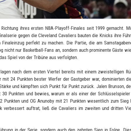
 Richtung ihres ersten NBA-Playoff-Finales seit 1999 gemacht. M
inalserie gegen die Cleveland Cavaliers bauten die Knicks ihre Füh
n Finaleinzug perfekt zu machen. Die Partie, die am Samstagaben
og nicht nur Basketball-Fans an, sondern auch prominente Gäste wi
das Spiel von der Tribüne aus verfolgten.
lagen nach dem ersten Viertel bereits mit einem zweistelligen R
r mit 24 Punkten bester Werfer der Gastgeber war, dominierten di
tärke und kämpften sich Punkt für Punkt zurück. Jalen Brunson, der
t 30 Punkten und bewies, warum er als einer der Schlüsselspieler
 22 Punkten und OG Anunoby mit 21 Punkten wesentlich zum Sieg 
k verbessert auftrat, ließ die Cavaliers im zweiten und dritten Vie
Führung in der Serie, sondern auch den zehnten Sieg in Folge. Die