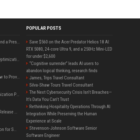
POPULAR POSTS
Best Day and Time to Send a Press Release for Media Pick Up
Save $560 on the Acer Predator Helios 18 AI:
RTX 5080, 24-core Ultra 9, and a 250Hz Mini-LED
for under $2,600
Press Release SEO: 14 Optimizations That Actually Move Rankings
“Cognitive surrender” leads AI users to
abandon logical thinking, research finds
AI Visibility Tracking: How to Prove Your PR Got Cited
James, Trips Travel Consultant
Silva-Shaw Tours Travel Consultant
The Next Cybersecurity Crisis Isn’t Breaches—
Generative Engine Optimization PR Starter Guide
It’s Data You Can’t Trust
Rethinking Hospitality Operations Through AI
How to Get Your Press Release Cited in Google AI Overviews
Integration While Preserving the Human
Experience at Scale
Stevenson-Johnson Software Senior
Press Release Distribution for Small Business Cheapest Path to Real Coverage
Software Engineer