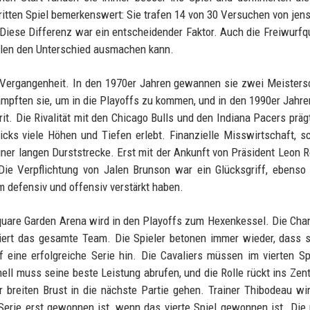
ritten Spiel bemerkenswert: Sie trafen 14 von 30 Versuchen von jens
. Diese Differenz war ein entscheidender Faktor. Auch die Freiwurfq
ielen den Unterschied ausmachen kann.
 Vergangenheit. In den 1970er Jahren gewannen sie zwei Meisters
mpften sie, um in die Playoffs zu kommen, und in den 1990er Jahr
it. Die Rivalität mit den Chicago Bulls und den Indiana Pacers präg
cks viele Höhen und Tiefen erlebt. Finanzielle Misswirtschaft, s
iner langen Durststrecke. Erst mit der Ankunft von Präsident Leon 
ie Verpflichtung von Jalen Brunson war ein Glücksgriff, ebenso
 defensiv und offensiv verstärkt haben.
quare Garden Arena wird in den Playoffs zum Hexenkessel. Die Cha
viert das gesamte Team. Die Spieler betonen immer wieder, dass 
 eine erfolgreiche Serie hin. Die Cavaliers müssen im vierten Sp
hell muss seine beste Leistung abrufen, und die Rolle rückt ins Zen
breiten Brust in die nächste Partie gehen. Trainer Thibodeau wi
Serie erst gewonnen ist, wenn das vierte Spiel gewonnen ist. Die