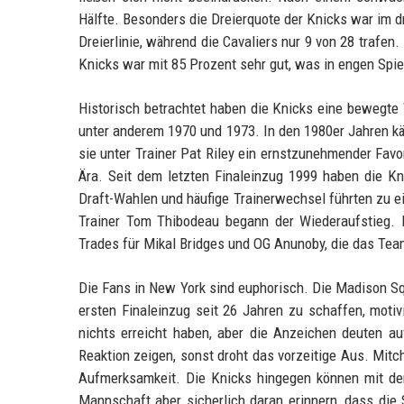
Hälfte. Besonders die Dreierquote der Knicks war im d
Dreierlinie, während die Cavaliers nur 9 von 28 trafen
Knicks war mit 85 Prozent sehr gut, was in engen Sp
Historisch betrachtet haben die Knicks eine bewegte
unter anderem 1970 und 1973. In den 1980er Jahren kä
sie unter Trainer Pat Riley ein ernstzunehmender Favor
Ära. Seit dem letzten Finaleinzug 1999 haben die Kni
Draft-Wahlen und häufige Trainerwechsel führten zu e
Trainer Tom Thibodeau begann der Wiederaufstieg. D
Trades für Mikal Bridges und OG Anunoby, die das Team
Die Fans in New York sind euphorisch. Die Madison S
ersten Finaleinzug seit 26 Jahren zu schaffen, moti
nichts erreicht haben, aber die Anzeichen deuten auf
Reaktion zeigen, sonst droht das vorzeitige Aus. Mitc
Aufmerksamkeit. Die Knicks hingegen können mit der 
Mannschaft aber sicherlich daran erinnern, dass die 