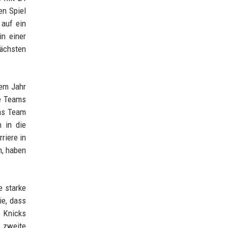
en Spiel
 auf ein
in einer
nächsten
dem Jahr
ke Teams
das Team
 in die
riere in
m, haben
e starke
ie, dass
e Knicks
e zweite