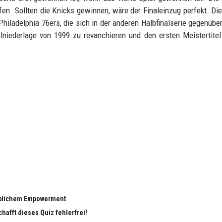
fen. Sollten die Knicks gewinnen, wäre der Finaleinzug perfekt. Di
hiladelphia 76ers, die sich in der anderen Halbfinalserie gegenübe
lniederlage von 1999 zu revanchieren und den ersten Meistertitel
eiblichem Empowerment
chafft dieses Quiz fehlerfrei!